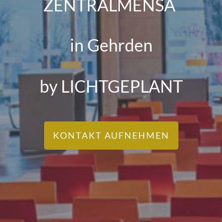
ZENTRALMENSA
i
N Gehrden
by
LICHTGEPLANT
KONTAKT AUFNEHMEN